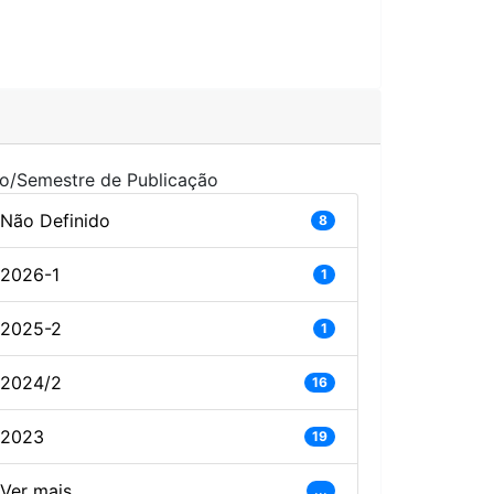
o/Semestre de Publicação
Não Definido
8
2026-1
1
2025-2
1
2024/2
16
2023
19
Ver mais
...