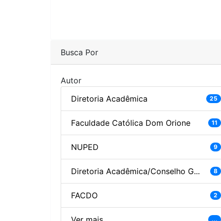
Busca Por
Autor
Diretoria Acadêmica
25
Faculdade Católica Dom Orione
11
NUPED
9
Diretoria Acadêmica/Conselho G...
8
FACDO
2
Ver mais
...